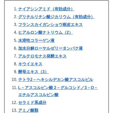
ナイアシンアミド（有効成分）
グリチルリチン酸ジカリウム（有効成分）
フランスカイガンショウ樹皮エキス
ヒアルロン酸ナトリウム（2）
水溶性コラーゲン液
加水分解ローヤルゼリータンパク液
アルテロモナス発酵エキス
キウイエキス
酵母エキス（3）
テトラ2－ヘキシルデカン酸アスコルビル
L－アスコルビン酸 2－グルコシド／3－O－
エチルアスコルビン酸
セラミド系成分
アミノ酸類