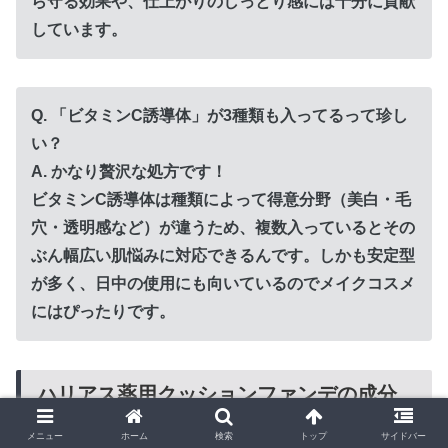
ら守る効果や、仕上がりのしっとり感には十分に貢献
しています。
Q. 「ビタミンC誘導体」が3種類も入ってるって珍し
い？
A. かなり贅沢な処方です！
ビタミンC誘導体は種類によって得意分野（美白・毛
穴・透明感など）が違うため、複数入っているとその
ぶん幅広い肌悩みに対応できるんです。しかも安定型
が多く、日中の使用にも向いているのでメイクコスメ
にはぴったりです。
ハリアス薬用クッションファンデの成分
まるわかり！肌にやさしい秘密を徹底チ
メニュー
ホーム
検索
トップ
サイドバー
ェックまとめ