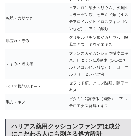
ヒアルロン酸ナトリウム、水溶性
コラーゲン液、セラミド類（N-ス
乾燥・カサつき
テアロイルジヒドロスフィンゴシ
ンなど）、アミノ酸類
グリチルリチン酸ジカリウム、酵
肌荒れ・赤み
母エキス、キウイエキス
フランスカイガンショウ樹皮エキ
ス、ビタミンC誘導体（3-O-エチ
くすみ・透明感
ルアスコルビン酸など）、ローヤ
ルゼリータンパク液
セラミド類、アミノ酸類、酵母エ
バリア機能サポート
キス
ビタミンC誘導体（複数）、アル
毛穴・キメ
テロモナス発酵エキス
ハリアス薬用クッションファンデは成分
にこだわる人にも刺さる処方設計